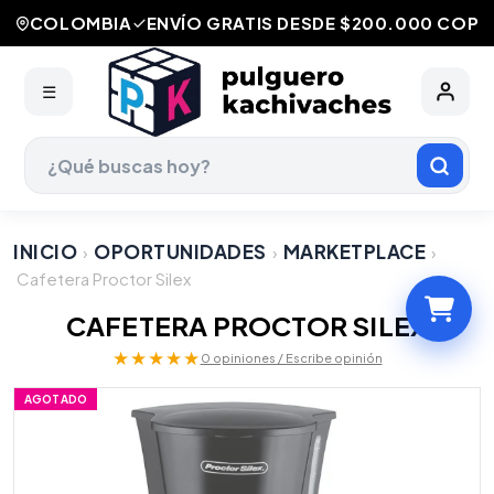
COLOMBIA
ENVÍO GRATIS DESDE $200.000 COP
☰
INICIO
OPORTUNIDADES
MARKETPLACE
›
›
›
Cafetera Proctor Silex
CAFETERA PROCTOR SILEX
★★★★★
0 opiniones / Escribe opinión
AGOTADO