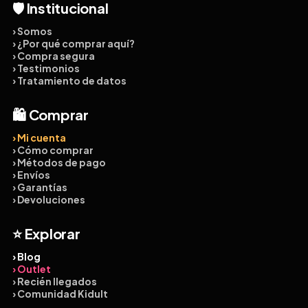
🛡️ Institucional
› Somos
› ¿Por qué comprar aquí?
› Compra segura
› Testimonios
› Tratamiento de datos
🛍️ Comprar
› Mi cuenta
› Cómo comprar
› Métodos de pago
› Envíos
› Garantías
› Devoluciones
⭐ Explorar
› Blog
› Outlet
› Recién llegados
› Comunidad Kidult