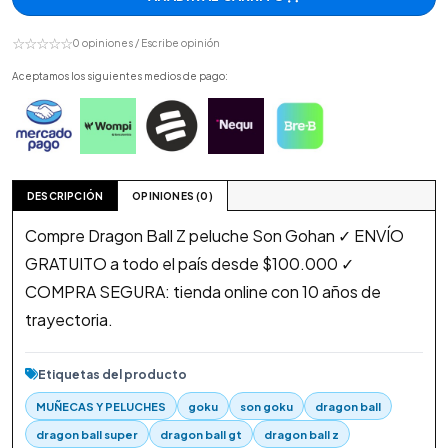
☆☆☆☆☆
0 opiniones / Escribe opinión
Aceptamos los siguientes medios de pago:
DESCRIPCIÓN
OPINIONES (0)
Compre Dragon Ball Z peluche Son Gohan ✓ ENVÍO
GRATUITO a todo el país desde $100.000 ✓
COMPRA SEGURA: tienda online con 10 años de
trayectoria.
Etiquetas del producto
MUÑECAS Y PELUCHES
goku
son goku
dragon ball
dragon ball super
dragon ball gt
dragon ball z