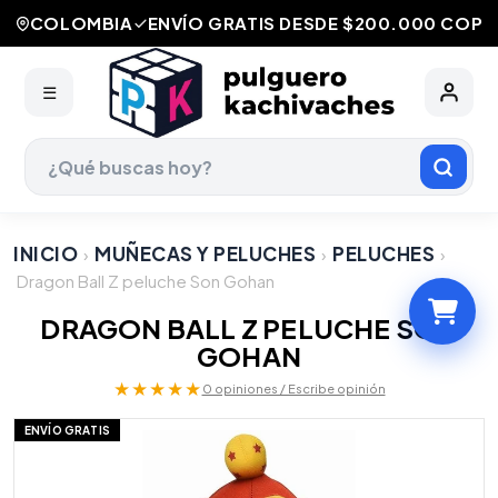
COLOMBIA
ENVÍO GRATIS DESDE $200.000 COP
☰
INICIO
MUÑECAS Y PELUCHES
PELUCHES
›
›
›
Dragon Ball Z peluche Son Gohan
DRAGON BALL Z PELUCHE SON
GOHAN
★★★★★
0 opiniones / Escribe opinión
ENVÍO GRATIS