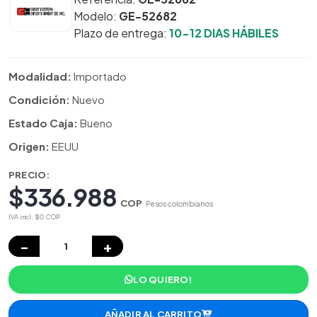
Modelo:
GE-52682
Plazo de entrega:
10-12 DIAS HÁBILES
Modalidad:
Importado
Condición:
Nuevo
Estado Caja:
Bueno
Origen:
EEUU
PRECIO:
$336.988
COP
Pesos colombianos
IVA incl: $0 COP
−
+
LO QUIERO!
AÑADIR AL CARRITO