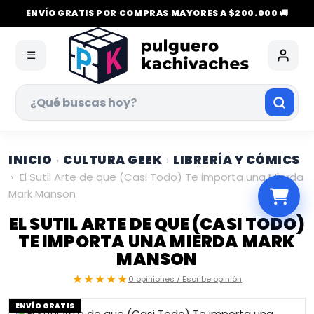
ENVÍO GRATIS POR COMPRAS MAYORES A $200.000 🚚
☰
INICIO
CULTURA GEEK
LIBRERÍA Y CÓMICS
›
›
›
El Sutil Arte de que (Casi Todo) Te importa una Mierda
Mark Manson
EL SUTIL ARTE DE QUE (CASI TODO)
TE IMPORTA UNA MIERDA MARK
MANSON
★★★★★
0 opiniones / Escribe opinión
ENVÍO GRATIS