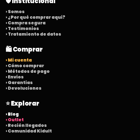
🛡️ Institucional
› Somos
› ¿Por qué comprar aquí?
› Compra segura
› Testimonios
› Tratamiento de datos
🛍️ Comprar
› Mi cuenta
› Cómo comprar
› Métodos de pago
› Envíos
› Garantías
› Devoluciones
⭐ Explorar
› Blog
› Outlet
› Recién llegados
› Comunidad Kidult