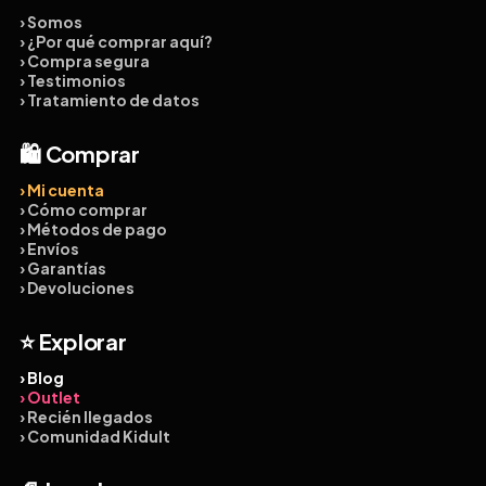
› Somos
› ¿Por qué comprar aquí?
› Compra segura
› Testimonios
› Tratamiento de datos
🛍️ Comprar
› Mi cuenta
› Cómo comprar
› Métodos de pago
› Envíos
› Garantías
› Devoluciones
⭐ Explorar
› Blog
› Outlet
› Recién llegados
› Comunidad Kidult