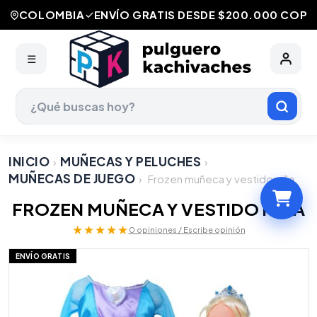
COLOMBIA
ENVÍO GRATIS DESDE $200.000 COP
☰
INICIO
MUÑECAS Y PELUCHES
›
›
MUÑECAS DE JUEGO
›
Frozen muñeca y vestido niña
FROZEN MUÑECA Y VESTIDO NIÑA
★★★★★
0 opiniones / Escribe opinión
ENVÍO GRATIS