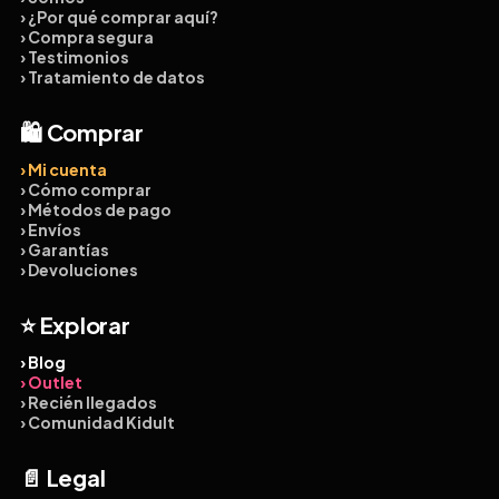
› ¿Por qué comprar aquí?
› Compra segura
› Testimonios
› Tratamiento de datos
🛍️ Comprar
› Mi cuenta
› Cómo comprar
› Métodos de pago
› Envíos
› Garantías
› Devoluciones
⭐ Explorar
› Blog
› Outlet
› Recién llegados
› Comunidad Kidult
📄 Legal