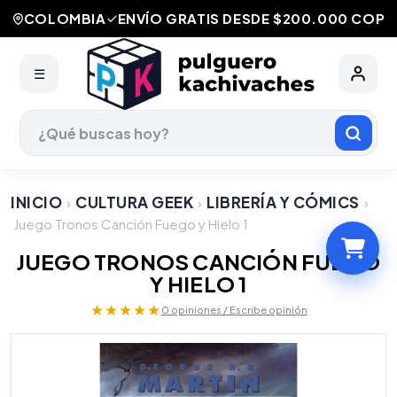
COLOMBIA
ENVÍO GRATIS DESDE $200.000 COP
☰
INICIO
CULTURA GEEK
LIBRERÍA Y CÓMICS
›
›
›
Juego Tronos Canción Fuego y Hielo 1
JUEGO TRONOS CANCIÓN FUEGO
Y HIELO 1
★★★★★
0 opiniones / Escribe opinión