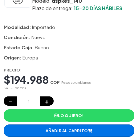
Modelo:
dspkes_140
Plazo de entrega:
15-20 DÍAS HÁBILES
Modalidad:
Importado
Condición:
Nuevo
Estado Caja:
Bueno
Origen:
Europa
PRECIO:
$194.988
COP
Pesos colombianos
IVA incl: $0 COP
−
+
LO QUIERO!
AÑADIR AL CARRITO