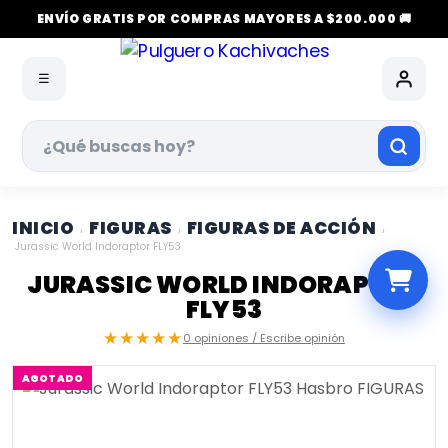
ENVÍO GRATIS POR COMPRAS MAYORES A $200.000 🚚
☰
INICIO
FIGURAS
FIGURAS DE ACCIÓN
›
›
›
Jurassic World Indoraptor FLY53
JURASSIC WORLD INDORAPTOR
FLY53
★★★★★
0 opiniones / Escribe opinión
AGOTADO