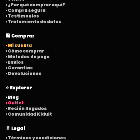
› ¿Por qué comprar aquí?
› Compra segura
› Testimonios
› Tratamiento de datos
🛍️ Comprar
› Mi cuenta
› Cómo comprar
› Métodos de pago
› Envíos
› Garantías
› Devoluciones
⭐ Explorar
› Blog
› Outlet
› Recién llegados
› Comunidad Kidult
📄 Legal
› Términos y condiciones