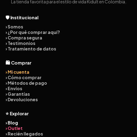
La tienda favorita para el estilo de vida Kidult en Colombia.
🛡️ Institucional
› Somos
› ¿Por qué comprar aquí?
› Compra segura
› Testimonios
› Tratamiento de datos
🛍️ Comprar
› Mi cuenta
› Cómo comprar
› Métodos de pago
› Envíos
› Garantías
› Devoluciones
⭐ Explorar
› Blog
› Outlet
› Recién llegados