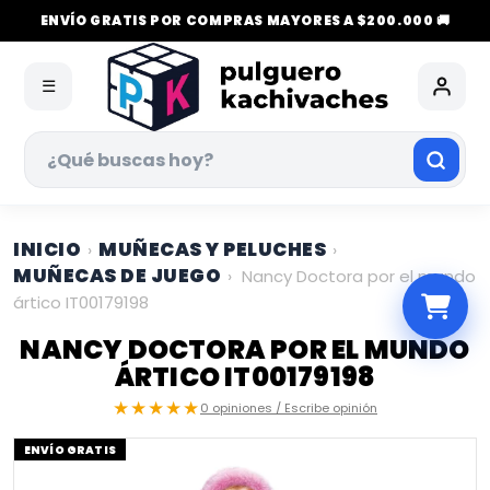
ENVÍO GRATIS POR COMPRAS MAYORES A $200.000 🚚
☰
INICIO
MUÑECAS Y PELUCHES
›
›
MUÑECAS DE JUEGO
›
Nancy Doctora por el mundo
ártico IT00179198
NANCY DOCTORA POR EL MUNDO
ÁRTICO IT00179198
★★★★★
0 opiniones / Escribe opinión
ENVÍO GRATIS