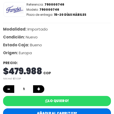
Referencia:
790000746
Modelo:
790000746
Plazo de entrega:
15-20 DÍAS HÁBILES
Modalidad:
Importado
Condición:
Nuevo
Estado Caja:
Bueno
Origen:
Europa
PRECIO:
$479.988
COP
IVA incl: $0 COP
−
+
LO QUIERO!
AÑADIR AL CARRITO