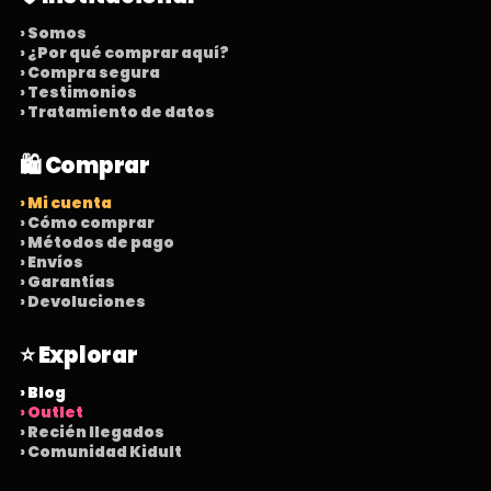
› Somos
› ¿Por qué comprar aquí?
› Compra segura
› Testimonios
› Tratamiento de datos
🛍️ Comprar
› Mi cuenta
› Cómo comprar
› Métodos de pago
› Envíos
› Garantías
› Devoluciones
⭐ Explorar
› Blog
› Outlet
› Recién llegados
› Comunidad Kidult