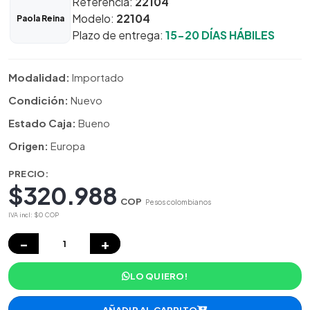
Referencia:
22104
Modelo:
22104
Paola Reina
Plazo de entrega:
15-20 DÍAS HÁBILES
Modalidad:
Importado
Condición:
Nuevo
Estado Caja:
Bueno
Origen:
Europa
PRECIO:
$320.988
COP
Pesos colombianos
IVA incl: $0 COP
−
+
LO QUIERO!