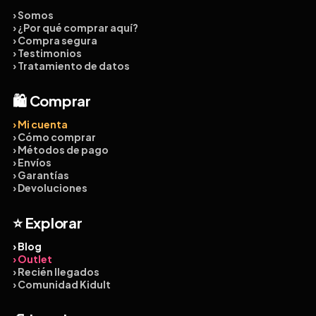
› Somos
› ¿Por qué comprar aquí?
› Compra segura
› Testimonios
› Tratamiento de datos
🛍️ Comprar
› Mi cuenta
› Cómo comprar
› Métodos de pago
› Envíos
› Garantías
› Devoluciones
⭐ Explorar
› Blog
› Outlet
› Recién llegados
› Comunidad Kidult