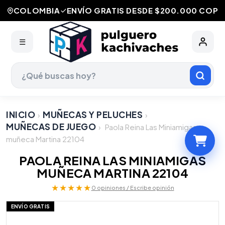
COLOMBIA
ENVÍO GRATIS DESDE $200.000 COP
☰
INICIO
MUÑECAS Y PELUCHES
›
›
MUÑECAS DE JUEGO
›
Paola Reina Las Miniamigas
muñeca Martina 22104
PAOLA REINA LAS MINIAMIGAS
MUÑECA MARTINA 22104
★★★★★
0 opiniones / Escribe opinión
ENVÍO GRATIS