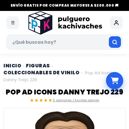
ENVÍO GRATIS POR COMPRAS MAYORES A $200.000 🚚
☰
INICIO
FIGURAS
›
›
COLECCIONABLES DE VINILO
›
Pop Ad Icons
Danny Trejo 229
POP AD ICONS DANNY TREJO 229
★★★★★
0 opiniones / Escribe opinión