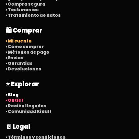
› Compra segura
› Testimonios
› Tratamiento de datos
🛍️ Comprar
› Mi cuenta
› Cómo comprar
› Métodos de pago
› Envíos
› Garantías
› Devoluciones
⭐ Explorar
› Blog
› Outlet
› Recién llegados
› Comunidad Kidult
📄 Legal
› Términos y condiciones