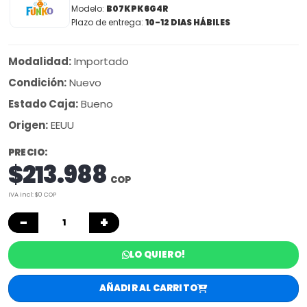
Modelo:
B07KPK6G4R
Plazo de entrega:
10-12 DIAS HÁBILES
Modalidad:
Importado
Condición:
Nuevo
Estado Caja:
Bueno
Origen:
EEUU
PRECIO:
$213.988
COP
IVA incl: $0 COP
−
+
LO QUIERO!
AÑADIR AL CARRITO