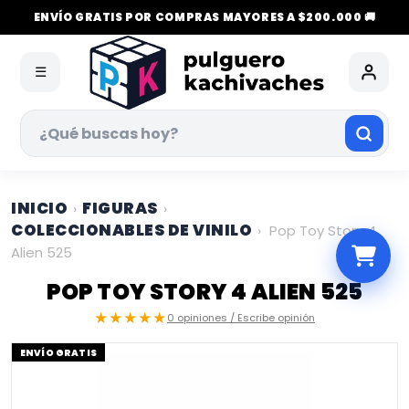
ENVÍO GRATIS POR COMPRAS MAYORES A $200.000 🚚
☰
INICIO
FIGURAS
›
›
COLECCIONABLES DE VINILO
›
Pop Toy Story 4
Alien 525
POP TOY STORY 4 ALIEN 525
★★★★★
0 opiniones / Escribe opinión
ENVÍO GRATIS