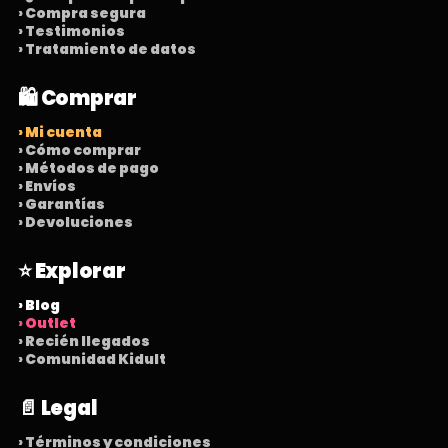
› Compra segura
› Testimonios
› Tratamiento de datos
🛍️ Comprar
› Mi cuenta
› Cómo comprar
› Métodos de pago
› Envíos
› Garantías
› Devoluciones
⭐ Explorar
› Blog
› Outlet
› Recién llegados
› Comunidad Kidult
📄 Legal
› Términos y condiciones