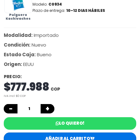
Modelo:
C0934
Plazo de entrega:
10-12 DIAS HÁBILES
Pulguero
Kachivaches
Modalidad:
Importado
Condición:
Nuevo
Estado Caja:
Bueno
Origen:
EEUU
PRECIO:
$777.988
COP
IVA incl: $0 COP
−
+
LO QUIERO!
AÑADIR AL CARRITO