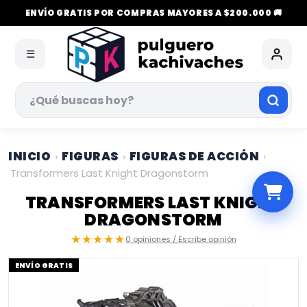
ENVÍO GRATIS POR COMPRAS MAYORES A $200.000 🚚
☰
INICIO
FIGURAS
FIGURAS DE ACCIÓN
›
›
›
Transformers Last Knight Dragonstorm
TRANSFORMERS LAST KNIGHT
DRAGONSTORM
★★★★★
0 opiniones / Escribe opinión
ENVÍO GRATIS