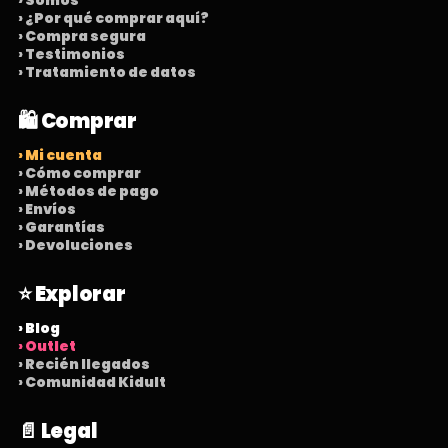
› Somos
› ¿Por qué comprar aquí?
› Compra segura
› Testimonios
› Tratamiento de datos
🛍️ Comprar
› Mi cuenta
› Cómo comprar
› Métodos de pago
› Envíos
› Garantías
› Devoluciones
⭐ Explorar
› Blog
› Outlet
› Recién llegados
› Comunidad Kidult
📄 Legal