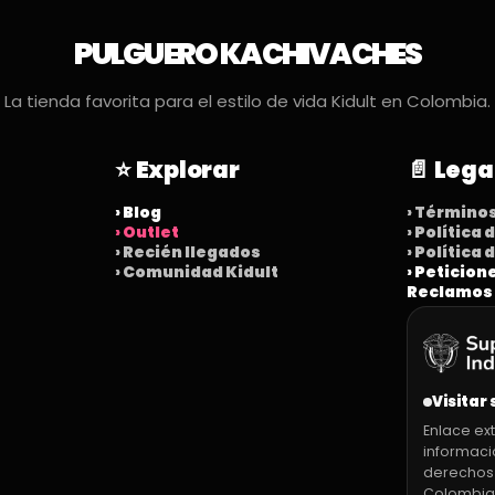
PULGUERO KACHIVACHES
La tienda favorita para el estilo de vida Kidult en Colombia.
⭐ Explorar
📄 Lega
› Blog
› Término
› Outlet
› Política
› Recién llegados
› Política
› Comunidad Kidult
› Peticion
Reclamos
Visitar 
Enlace ext
informaci
derechos
Colombia