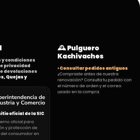
l
🕰️ Pulguero
Kachivaches
s y condiciones
 de privacidad
› Consultar pedidos antiguos
 de devoluciones
¿Compraste antes de nuestra
es, Quejas y
renovación? Consulta tu pedido con
el número de orden y el correo
usado en la compra.
sitio oficial de la SIC
erno oficial para
ón y protección de
 del consumidor en
.