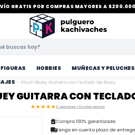
VÍO GRATIS POR COMPRAS MAYORES A $200.000
FIGURAS
HOBBIES
MUÑECAS Y PELUCHES
NAJES
›
Vtech Bluey Guitarra con teclado de Bluey
UEY GUITARRA CON TECLADO
★★★★★
0 opiniones / Escribe opinión
Compra 100% garantizada
Tenga en cuenta plazo de entreg