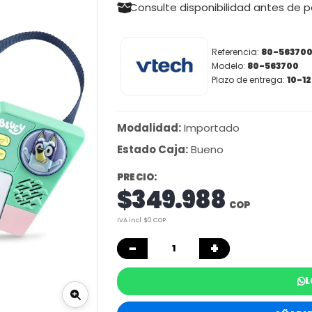
Consulte disponibilidad antes de 
Referencia:
80-56370
Modelo:
80-563700
Plazo de entrega:
10-12
Modalidad:
Importado
Estado Caja:
Bueno
PRECIO:
$349.988
COP
IVA incl: $0 COP
−
+
L