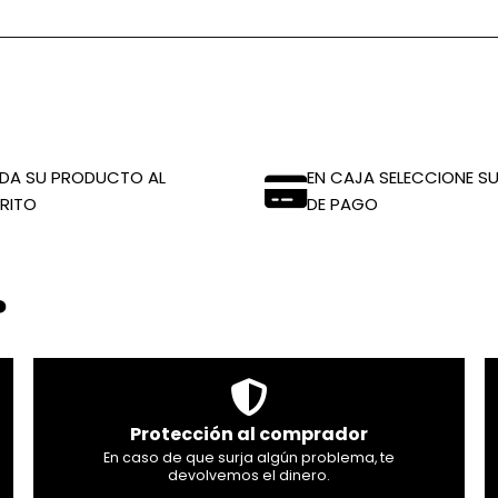
DA SU PRODUCTO AL
EN CAJA SELECCIONE SU
RITO
DE PAGO
?
Protección al comprador
En caso de que surja algún problema, te
devolvemos el dinero.