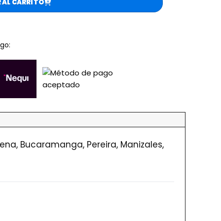
 AL CARRITO
go:
agena, Bucaramanga, Pereira, Manizales,