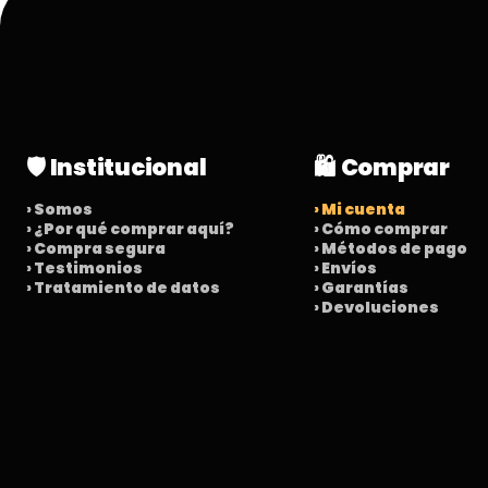
🛡️ Institucional
🛍️ Comprar
› Somos
› Mi cuenta
› ¿Por qué comprar aquí?
› Cómo comprar
› Compra segura
› Métodos de pago
› Testimonios
› Envíos
› Tratamiento de datos
› Garantías
› Devoluciones