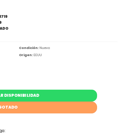
3719
9
ADO
Condición:
Nuevo
Origen:
EEUU
R DISPONIBILIDAD
GOTADO
go: