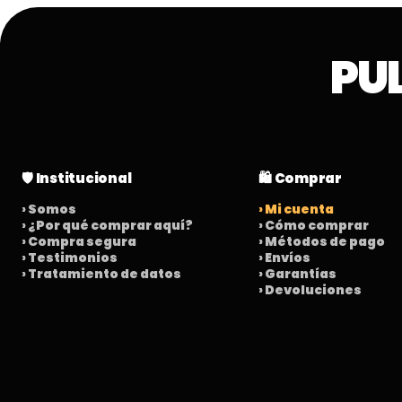
PU
🛡️ Institucional
🛍️ Comprar
› Somos
› Mi cuenta
› ¿Por qué comprar aquí?
› Cómo comprar
› Compra segura
› Métodos de pago
› Testimonios
› Envíos
› Tratamiento de datos
› Garantías
› Devoluciones