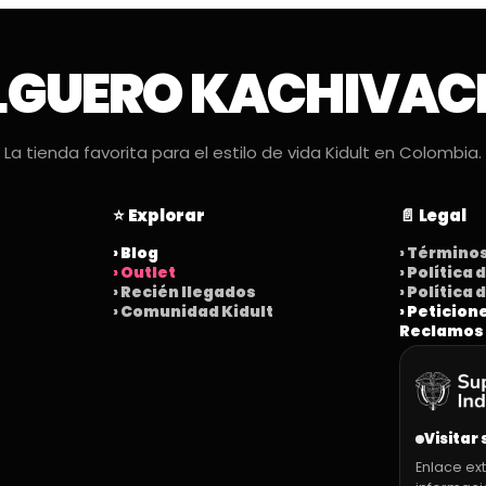
LGUERO KACHIVAC
La tienda favorita para el estilo de vida Kidult en Colombia.
⭐ Explorar
📄 Legal
› Blog
› Término
› Outlet
› Política
› Recién llegados
› Política
› Comunidad Kidult
› Peticion
Reclamos
Visitar 
Enlace ext