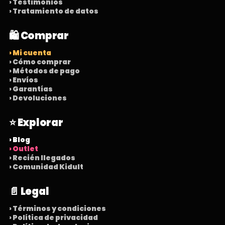
› Testimonios
› Tratamiento de datos
🛍️ Comprar
› Mi cuenta
› Cómo comprar
› Métodos de pago
› Envíos
› Garantías
› Devoluciones
⭐ Explorar
› Blog
› Outlet
› Recién llegados
› Comunidad Kidult
📄 Legal
› Términos y condiciones
› Política de privacidad