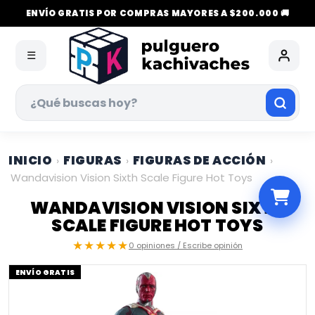
ENVÍO GRATIS POR COMPRAS MAYORES A $200.000 🚚
☰
INICIO
FIGURAS
FIGURAS DE ACCIÓN
›
›
›
Wandavision Vision Sixth Scale Figure Hot Toys
WANDAVISION VISION SIXTH
SCALE FIGURE HOT TOYS
★★★★★
0 opiniones / Escribe opinión
ENVÍO GRATIS