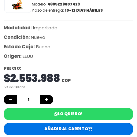
Modelo:
4895228607423
Plazo de entrega:
10-12 DIAS HÁBILES
Modalidad:
Importado
Condición:
Nuevo
Estado Caja:
Bueno
Origen:
EEUU
PRECIO:
$2.553.988
COP
IVA incl: $0 COP
−
+
LO QUIERO!
AÑADIR AL CARRITO