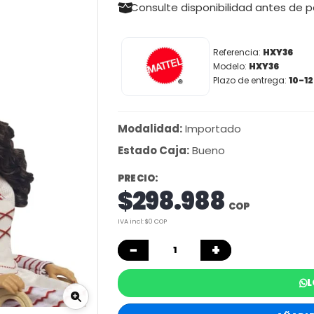
Consulte disponibilidad antes de 
Referencia:
HXY36
Modelo:
HXY36
Plazo de entrega:
10-12
Modalidad:
Importado
Estado Caja:
Bueno
PRECIO:
$298.988
COP
IVA incl: $0 COP
−
+
L