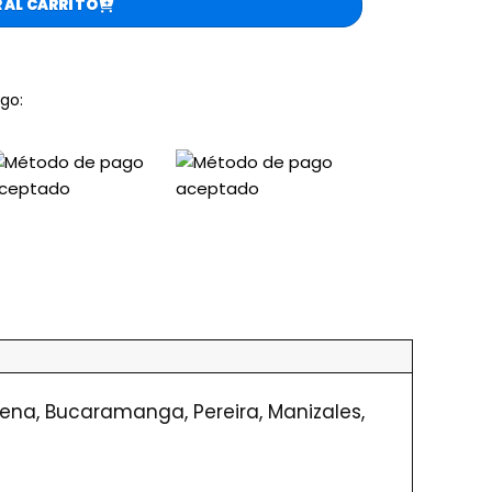
 AL CARRITO
go:
agena, Bucaramanga, Pereira, Manizales,