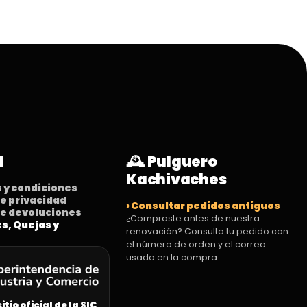
l
🕰️ Pulguero
Kachivaches
s y condiciones
 de privacidad
› Consultar pedidos antiguos
 de devoluciones
¿Compraste antes de nuestra
es, Quejas y
renovación? Consulta tu pedido con
el número de orden y el correo
usado en la compra.
sitio oficial de la SIC