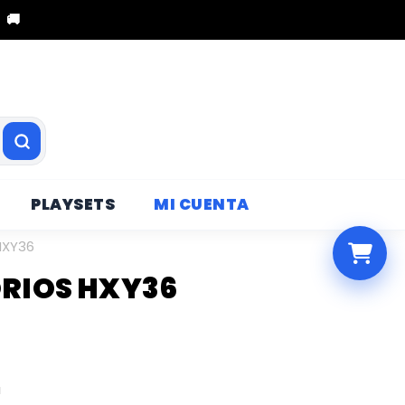
 🚚
PLAYSETS
MI CUENTA
HXY36
RIOS HXY36
a