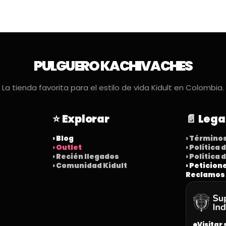
PULGUERO KACHIVACHES
La tienda favorita para el estilo de vida Kidult en Colombia.
⭐ Explorar
📄 Lega
› Blog
› Término
› Outlet
› Política
› Recién llegados
› Política
› Comunidad Kidult
› Peticion
Reclamos
Visitar 