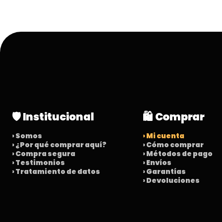
🛡️ Institucional
🛍️ Comprar
› Somos
› Mi cuenta
› ¿Por qué comprar aquí?
› Cómo comprar
› Compra segura
› Métodos de pago
› Testimonios
› Envíos
› Tratamiento de datos
› Garantías
› Devoluciones