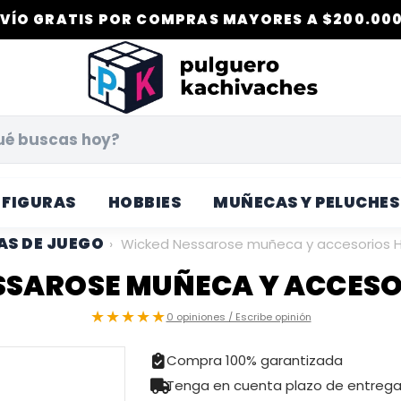
VÍO GRATIS POR COMPRAS MAYORES A $200.000
FIGURAS
HOBBIES
MUÑECAS Y PELUCHES
S DE JUEGO
›
Wicked Nessarose muñeca y accesorios 
SSAROSE MUÑECA Y ACCESO
★★★★★
0 opiniones / Escribe opinión
Compra 100% garantizada
Tenga en cuenta plazo de entreg