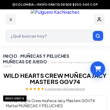
COLOMBIA
ENVÍO GRATIS DESDE $200.000 COP
☰
INICIO
MUÑECAS Y PELUCHES
›
›
MUÑECAS DE JUEGO
›
Wild Hearts Crew muñeca Jacy Masters
GGV74
WILD HEARTS CREW MUÑECA JACY
MASTERS GGV74
★★★★★
0 opiniones / Escribe opinión
ENVÍO GRATIS