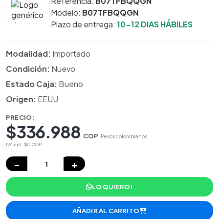
Referencia:
B07TFBQQGN
Modelo:
B07TFBQQGN
Plazo de entrega:
10-12 DIAS HÁBILES
Modalidad:
Importado
Condición:
Nuevo
Estado Caja:
Bueno
Origen:
EEUU
PRECIO:
$336.988
COP
Pesos colombianos
IVA incl: $0 COP
−
+
LO QUIERO!
AÑADIR AL CARRITO