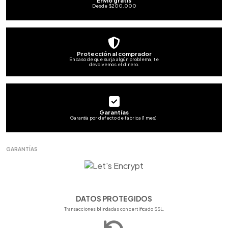
Envío gratis
Desde $200.000
Protección al comprador
En caso de que surja algún problema, te
devolvemos el dinero.
Garantías
Garantía por defecto de fábrica (1 mes).
GARANTÍAS
DATOS PROTEGIDOS
Transacciones blindadas con certificado SSL.