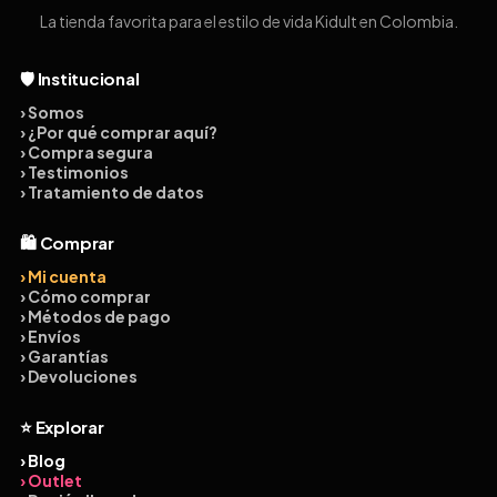
La tienda favorita para el estilo de vida Kidult en Colombia.
🛡️ Institucional
› Somos
› ¿Por qué comprar aquí?
› Compra segura
› Testimonios
› Tratamiento de datos
🛍️ Comprar
› Mi cuenta
› Cómo comprar
› Métodos de pago
› Envíos
› Garantías
› Devoluciones
⭐ Explorar
› Blog
› Outlet