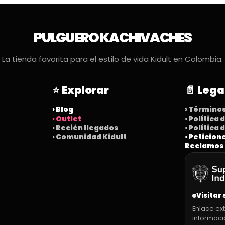
PULGUERO KACHIVACHES
La tienda favorita para el estilo de vida Kidult en Colombia.
⭐ Explorar
📄 Lega
› Blog
› Término
› Outlet
› Política
› Recién llegados
› Política
› Comunidad Kidult
› Peticion
Reclamos
Visitar 
Enlace ext
informaci