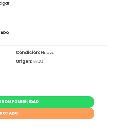
pagar
TADO
Condición:
Nuevo
Origen:
EEUU
R DISPONIBILIDAD
GOTADO