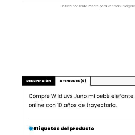
Desliza horizontalmente para ver más imágene
DESCRIPCIÓN
OPINIONES (0)
Compre Wildluvs Juno mi bebé elefante 
online con 10 años de trayectoria.
Etiquetas del producto