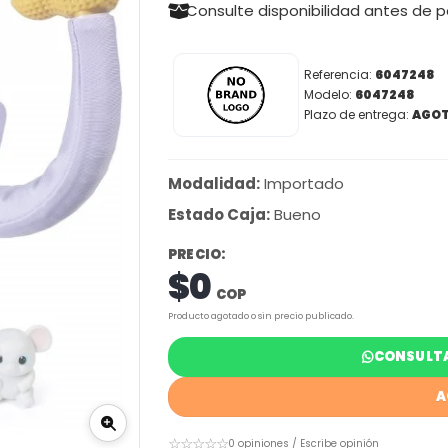
Consulte disponibilidad antes de 
Referencia:
6047248
Modelo:
6047248
Plazo de entrega:
AGO
Modalidad:
Importado
Estado Caja:
Bueno
PRECIO:
$0
COP
Producto agotado o sin precio publicado.
CONSULTA
A
☆☆☆☆☆
0 opiniones / Escribe opinión