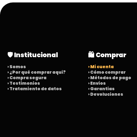
🛡️ Institucional
🛍️ Comprar
› Somos
› Mi cuenta
› ¿Por qué comprar aquí?
› Cómo comprar
› Compra segura
› Métodos de pago
› Testimonios
› Envíos
› Tratamiento de datos
› Garantías
› Devoluciones