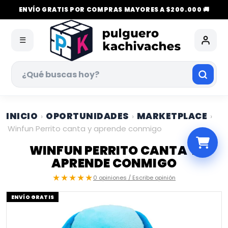
ENVÍO GRATIS POR COMPRAS MAYORES A $200.000 🚚
☰
INICIO
OPORTUNIDADES
MARKETPLACE
›
›
›
Winfun Perrito canta y aprende conmigo
WINFUN PERRITO CANTA Y
APRENDE CONMIGO
★★★★★
0 opiniones / Escribe opinión
ENVÍO GRATIS