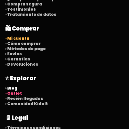
› Compra segura
› Testimonios
› Tratamiento de datos
🛍️ Comprar
› Mi cuenta
› Cómo comprar
› Métodos de pago
› Envíos
› Garantías
› Devoluciones
⭐ Explorar
› Blog
› Outlet
› Recién llegados
› Comunidad Kidult
📄 Legal
› Términos y condiciones