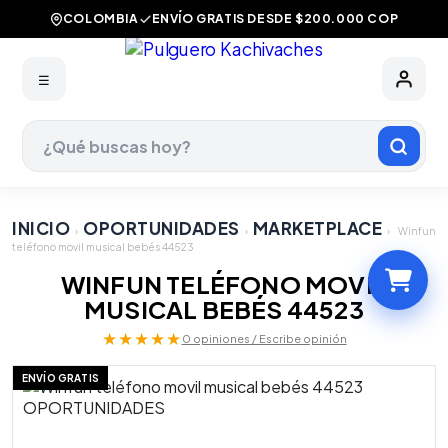
COLOMBIA
ENVÍO GRATIS DESDE $200.000 COP
☰
INICIO
OPORTUNIDADES
MARKETPLACE
›
›
›
Winfun
teléfono movil musical bebés 44523
WINFUN TELÉFONO MOVIL
MUSICAL BEBÉS 44523
★★★★★
0 opiniones / Escribe opinión
ENVÍO GRATIS