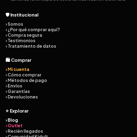
🛡️ Institucional
› Somos
› ¿Por qué comprar aquí?
› Compra segura
› Testimonios
› Tratamiento de datos
🛍️ Comprar
› Mi cuenta
› Cómo comprar
› Métodos de pago
› Envíos
› Garantías
› Devoluciones
⭐ Explorar
› Blog
› Outlet
› Recién llegados
› Comunidad Kidult