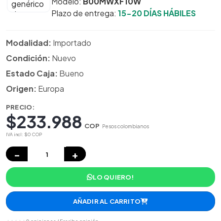
Modelo:
B00MWXF10W
Plazo de entrega:
15-20 DÍAS HÁBILES
Modalidad:
Importado
Condición:
Nuevo
Estado Caja:
Bueno
Origen:
Europa
PRECIO:
$233.988
COP
Pesos colombianos
IVA incl: $0 COP
−
+
LO QUIERO!
AÑADIR AL CARRITO