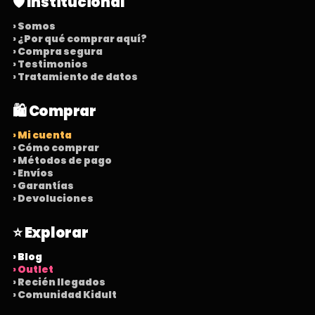
🛡️ Institucional
› Somos
› ¿Por qué comprar aquí?
› Compra segura
› Testimonios
› Tratamiento de datos
🛍️ Comprar
› Mi cuenta
› Cómo comprar
› Métodos de pago
› Envíos
› Garantías
› Devoluciones
⭐ Explorar
› Blog
› Outlet
› Recién llegados
› Comunidad Kidult