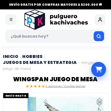
ENVÍO GRATIS POR COMPRAS MAYORES A $200.000 🚚
☰
INICIO
HOBBIES
›
›
JUEGOS DE MESA Y ESTRATEGIA
›
Wingspan
juego de mesa
WINGSPAN JUEGO DE MESA
★★★★★
0 opiniones / Escribe opinión
ENVÍO GRATIS