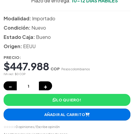
Plazo de entrega:
10-12 DIAS HÁBILES
Modalidad:
Importado
Condición:
Nuevo
Estado Caja:
Bueno
Origen:
EEUU
PRECIO:
$447.988
COP
Pesos colombianos
IVA incl: $0 COP
−
+
LO QUIERO!
AÑADIR AL CARRITO
☆☆☆☆☆
0 opiniones / Escribe opinión