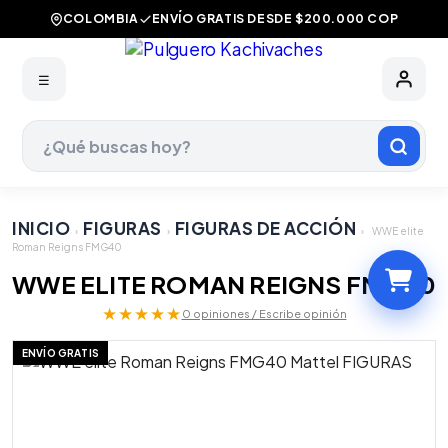
COLOMBIA
ENVÍO GRATIS DESDE $200.000 COP
☰
INICIO
FIGURAS
FIGURAS DE ACCIÓN
›
›
›
WWE elite
Roman Reigns FMG40
WWE ELITE ROMAN REIGNS FMG40
★★★★★
0 opiniones / Escribe opinión
ENVÍO GRATIS