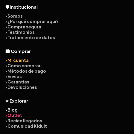
🛡️ Institucional
› Somos
› ¿Por qué comprar aquí?
› Compra segura
› Testimonios
› Tratamiento de datos
🛍️ Comprar
› Mi cuenta
› Cómo comprar
› Métodos de pago
› Envíos
› Garantías
› Devoluciones
⭐ Explorar
› Blog
› Outlet
› Recién llegados
› Comunidad Kidult