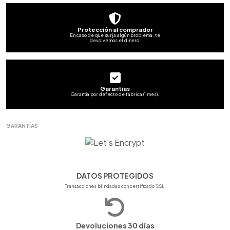
Protección al comprador
En caso de que surja algún problema, te
devolvemos el dinero.
Garantías
Garantía por defecto de fábrica (1 mes).
GARANTÍAS
DATOS PROTEGIDOS
Transacciones blindadas con certificado SSL.
Devoluciones 30 días