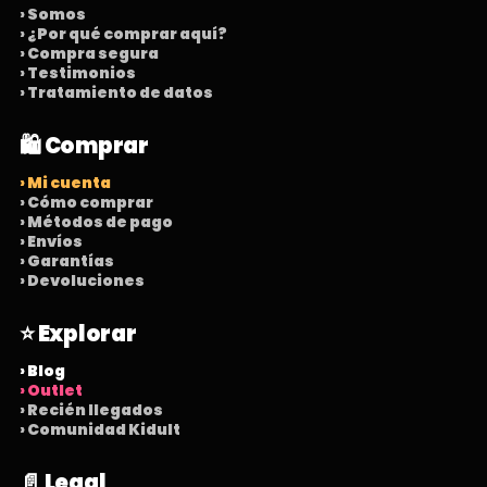
› Somos
› ¿Por qué comprar aquí?
› Compra segura
› Testimonios
› Tratamiento de datos
🛍️ Comprar
› Mi cuenta
› Cómo comprar
› Métodos de pago
› Envíos
› Garantías
› Devoluciones
⭐ Explorar
› Blog
› Outlet
› Recién llegados
› Comunidad Kidult
📄 Legal