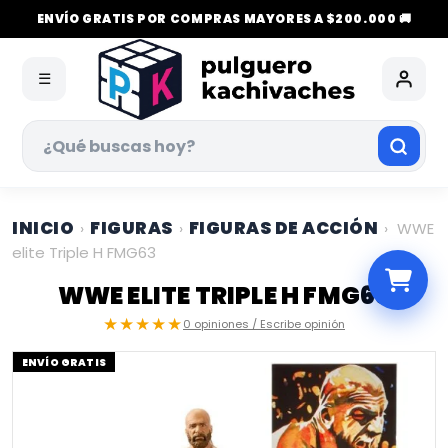
ENVÍO GRATIS POR COMPRAS MAYORES A $200.000 🚚
☰
INICIO
FIGURAS
FIGURAS DE ACCIÓN
›
›
›
WWE
elite Triple H FMG63
WWE ELITE TRIPLE H FMG63
★★★★★
0 opiniones / Escribe opinión
ENVÍO GRATIS