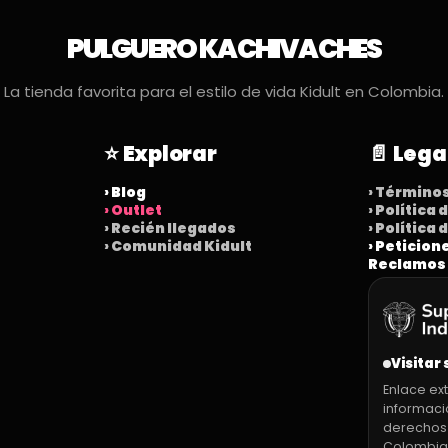
PULGUERO KACHIVACHES
La tienda favorita para el estilo de vida Kidult en Colombia.
⭐ Explorar
📄 Lega
› Blog
› Término
› Outlet
› Política
› Recién llegados
› Política
› Comunidad Kidult
› Peticion
Reclamos
Visitar 
Enlace ext
informaci
derechos
Colombia