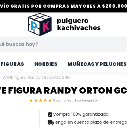
VÍO GRATIS POR COMPRAS MAYORES A $200.000
FIGURAS
HOBBIES
MUÑECAS Y PELUCHES
WWE figura Randy Orton GCB49
 FIGURA RANDY ORTON G
★★★★★
0 opiniones / Escribe opinión
Compra 100% garantizada
Tenga en cuenta plazo de entreg