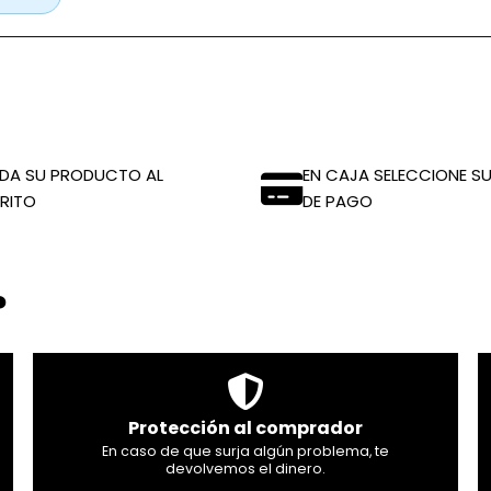
DA SU PRODUCTO AL
EN CAJA SELECCIONE SU
RITO
DE PAGO
?
Protección al comprador
En caso de que surja algún problema, te
devolvemos el dinero.