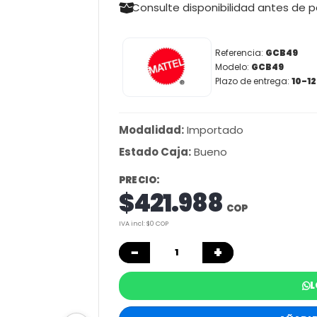
Consulte disponibilidad antes de 
Referencia:
GCB49
Modelo:
GCB49
Plazo de entrega:
10-12
Modalidad:
Importado
Estado Caja:
Bueno
PRECIO:
$421.988
COP
IVA incl: $0 COP
−
+
L