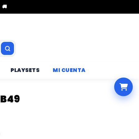
 🚚
PLAYSETS
MI CUENTA
CB49
a