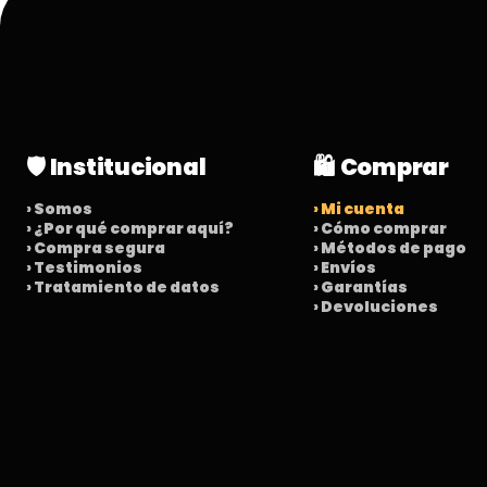
🛡️ Institucional
🛍️ Comprar
› Somos
› Mi cuenta
› ¿Por qué comprar aquí?
› Cómo comprar
› Compra segura
› Métodos de pago
› Testimonios
› Envíos
› Tratamiento de datos
› Garantías
› Devoluciones