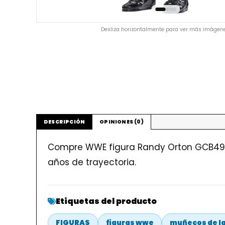
Desliza horizontalmente para ver más imágene
DESCRIPCIÓN
OPINIONES (0)
Compre WWE figura Randy Orton GCB49 ✓
años de trayectoria.
Etiquetas del producto
FIGURAS
figuras wwe
muñecos de l