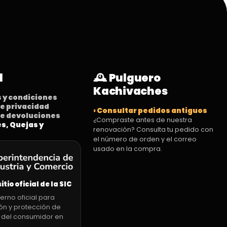
l
🕰️ Pulguero
Kachivaches
s y condiciones
 de privacidad
› Consultar pedidos antiguos
 de devoluciones
¿Compraste antes de nuestra
es, Quejas y
renovación? Consulta tu pedido con
el número de orden y el correo
usado en la compra.
sitio oficial de la SIC
erno oficial para
ón y protección de
 del consumidor en
.