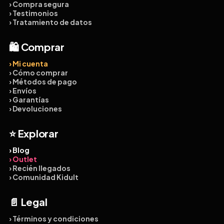
› Compra segura
› Testimonios
› Tratamiento de datos
🛍️ Comprar
› Mi cuenta
› Cómo comprar
› Métodos de pago
› Envíos
› Garantías
› Devoluciones
⭐ Explorar
› Blog
› Outlet
› Recién llegados
› Comunidad Kidult
📄 Legal
› Términos y condiciones