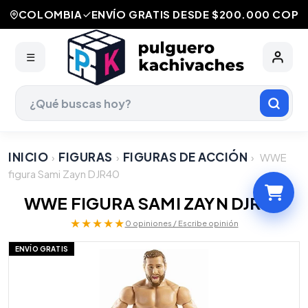
COLOMBIA
ENVÍO GRATIS DESDE $200.000 COP
☰
INICIO
FIGURAS
FIGURAS DE ACCIÓN
›
›
›
WWE
figura Sami Zayn DJR40
WWE FIGURA SAMI ZAYN DJR40
★★★★★
0 opiniones / Escribe opinión
ENVÍO GRATIS