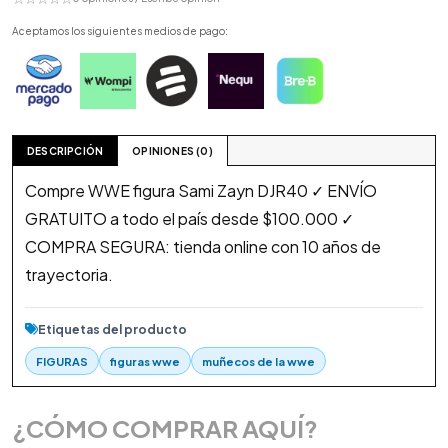
Aceptamos los siguientes medios de pago:
DESCRIPCIÓN
OPINIONES (0)
Compre WWE figura Sami Zayn DJR40 ✓ ENVÍO
GRATUITO a todo el país desde $100.000 ✓
COMPRA SEGURA: tienda online con 10 años de
trayectoria.
Etiquetas del producto
FIGURAS
figuras wwe
muñecos de la wwe
¿CÓMO COMPRAR AQUÍ?