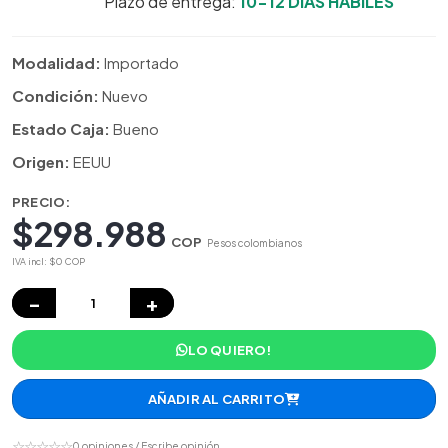
Plazo de entrega:
10-12 DIAS HÁBILES
Modalidad:
Importado
Condición:
Nuevo
Estado Caja:
Bueno
Origen:
EEUU
PRECIO:
$298.988
COP
Pesos colombianos
IVA incl: $0 COP
−
+
LO QUIERO!
AÑADIR AL CARRITO
☆☆☆☆☆
0 opiniones / Escribe opinión