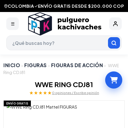
COLOMBIA
ENVÍO GRATIS DESDE $200.000 COP
☰
INICIO
FIGURAS
FIGURAS DE ACCIÓN
›
›
›
WWE
Ring CDJ81
WWE RING CDJ81
★★★★★
0 opiniones / Escribe opinión
ENVÍO GRATIS