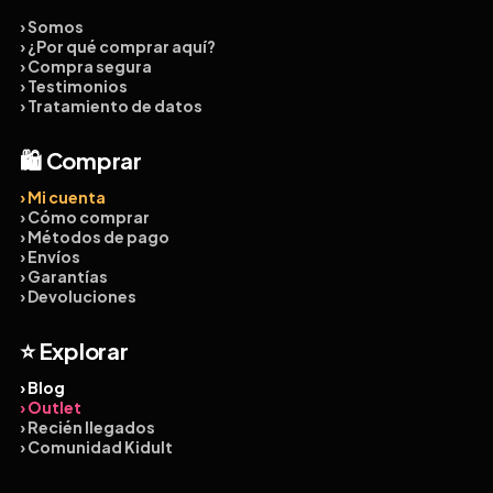
› Somos
› ¿Por qué comprar aquí?
› Compra segura
› Testimonios
› Tratamiento de datos
🛍️ Comprar
› Mi cuenta
› Cómo comprar
› Métodos de pago
› Envíos
› Garantías
› Devoluciones
⭐ Explorar
› Blog
› Outlet
› Recién llegados
› Comunidad Kidult