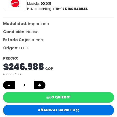
Modelo:
DXG31
Plazo de entrega:
10-12 DIAS HÁBILES
Modalidad:
Importado
Condición:
Nuevo
Estado Caja:
Bueno
Origen:
EEUU
PRECIO:
$246.988
COP
IVA incl: $0 COP
−
+
LO QUIERO!
AÑADIR AL CARRITO