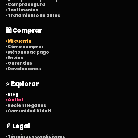
› Compra segura
› Testimonios
› Tratamiento de datos
🛍️ Comprar
› Mi cuenta
› Cómo comprar
› Métodos de pago
› Envíos
› Garantías
› Devoluciones
⭐ Explorar
› Blog
› Outlet
› Recién llegados
› Comunidad Kidult
📄 Legal
› Términos y condiciones