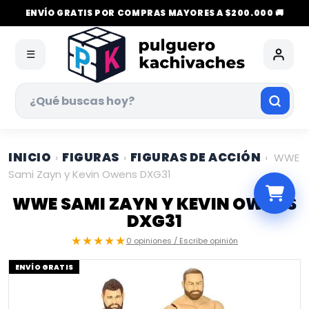
ENVÍO GRATIS POR COMPRAS MAYORES A $200.000 🚚
☰
INICIO
FIGURAS
FIGURAS DE ACCIÓN
›
›
›
WWE
Sami Zayn y Kevin Owens DXG31
WWE SAMI ZAYN Y KEVIN OWENS
DXG31
★★★★★
0 opiniones / Escribe opinión
ENVÍO GRATIS