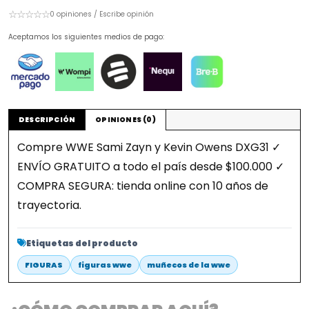
☆☆☆☆☆
0 opiniones / Escribe opinión
Aceptamos los siguientes medios de pago:
DESCRIPCIÓN
OPINIONES (0)
Compre WWE Sami Zayn y Kevin Owens DXG31 ✓
ENVÍO GRATUITO a todo el país desde $100.000 ✓
COMPRA SEGURA: tienda online con 10 años de
trayectoria.
Etiquetas del producto
FIGURAS
figuras wwe
muñecos de la wwe