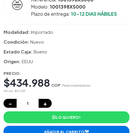
Modelo:
1001398XS000
Plazo de entrega:
10-12 DIAS HÁBILES
Modalidad:
Importado
Condición:
Nuevo
Estado Caja:
Bueno
Origen:
EEUU
PRECIO:
$434.988
COP
Pesos colombianos
IVA incl: $0 COP
−
+
LO QUIERO!
AÑADIR AL CARRITO