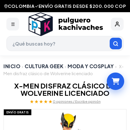
COLOMBIA
ENVÍO GRATIS DESDE $200.000 COP
☰
INICIO
CULTURA GEEK
MODA Y COSPLAY
›
›
›
X-
Men disfraz clásico de Wolverine licenciado
X-MEN DISFRAZ CLÁSICO DE
WOLVERINE LICENCIADO
★★★★★
0 opiniones / Escribe opinión
ENVÍO GRATIS