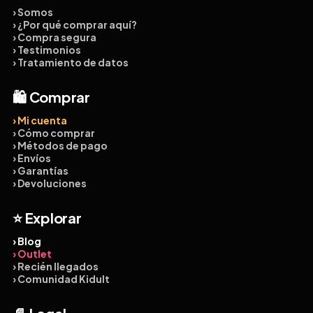
› Somos
› ¿Por qué comprar aquí?
› Compra segura
› Testimonios
› Tratamiento de datos
🛍️ Comprar
› Mi cuenta
› Cómo comprar
› Métodos de pago
› Envíos
› Garantías
› Devoluciones
⭐ Explorar
› Blog
› Outlet
› Recién llegados
› Comunidad Kidult