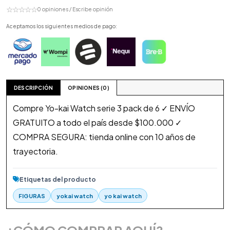
☆☆☆☆☆
0 opiniones / Escribe opinión
Aceptamos los siguientes medios de pago:
DESCRIPCIÓN
OPINIONES (0)
Compre Yo-kai Watch serie 3 pack de 6 ✓ ENVÍO
GRATUITO a todo el país desde $100.000 ✓
COMPRA SEGURA: tienda online con 10 años de
trayectoria.
Etiquetas del producto
FIGURAS
yokai watch
yo kai watch