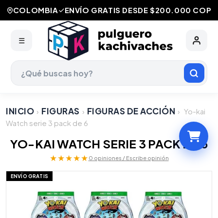
COLOMBIA
ENVÍO GRATIS DESDE $200.000 COP
☰
INICIO
FIGURAS
FIGURAS DE ACCIÓN
›
›
›
Yo-kai
Watch serie 3 pack de 6
YO-KAI WATCH SERIE 3 PACK DE 6
★★★★★
0 opiniones / Escribe opinión
ENVÍO GRATIS