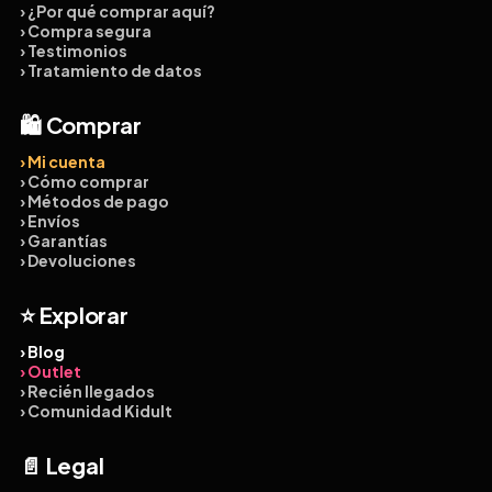
› ¿Por qué comprar aquí?
› Compra segura
› Testimonios
› Tratamiento de datos
🛍️ Comprar
› Mi cuenta
› Cómo comprar
› Métodos de pago
› Envíos
› Garantías
› Devoluciones
⭐ Explorar
› Blog
› Outlet
› Recién llegados
› Comunidad Kidult
📄 Legal