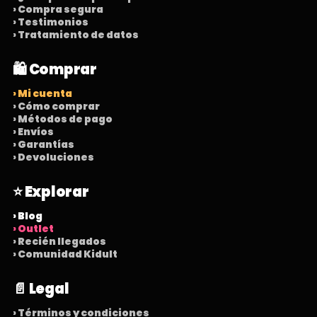
› Compra segura
› Testimonios
› Tratamiento de datos
🛍️ Comprar
› Mi cuenta
› Cómo comprar
› Métodos de pago
› Envíos
› Garantías
› Devoluciones
⭐ Explorar
› Blog
› Outlet
› Recién llegados
› Comunidad Kidult
📄 Legal
› Términos y condiciones