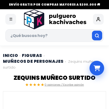
ENVÍO GRATIS POR COMPRAS MAYORES A $200.000 🚚
☰
INICIO
FIGURAS
›
›
MUÑECOS DE PERSONAJES
›
Zequins muñeco
surtido
ZEQUINS MUÑECO SURTIDO
★★★★★
0 opiniones / Escribe opinión