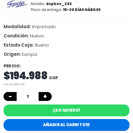
Modelo:
dspkes_242
Plazo de entrega:
15-20 DÍAS HÁBILES
Modalidad:
Importado
Condición:
Nuevo
Estado Caja:
Bueno
Origen:
Europa
PRECIO:
$194.988
COP
IVA incl: $0 COP
−
+
LO QUIERO!
AÑADIR AL CARRITO