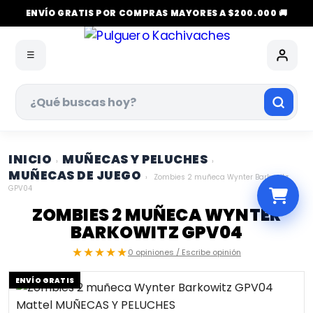
ENVÍO GRATIS POR COMPRAS MAYORES A $200.000 🚚
☰
INICIO
MUÑECAS Y PELUCHES
›
›
MUÑECAS DE JUEGO
›
Zombies 2 muñeca Wynter Barkowitz
GPV04
ZOMBIES 2 MUÑECA WYNTER
BARKOWITZ GPV04
★★★★★
0 opiniones / Escribe opinión
ENVÍO GRATIS