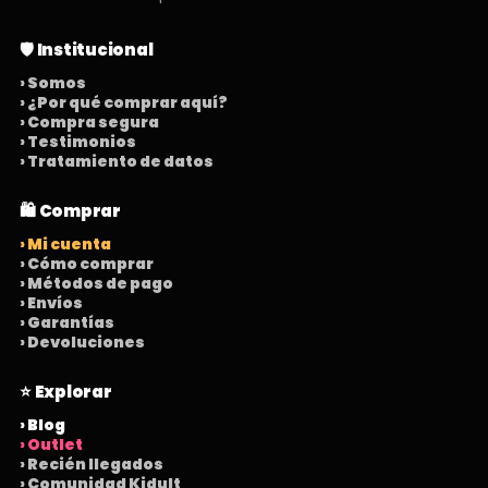
🛡️ Institucional
› Somos
› ¿Por qué comprar aquí?
› Compra segura
› Testimonios
› Tratamiento de datos
🛍️ Comprar
› Mi cuenta
› Cómo comprar
› Métodos de pago
› Envíos
› Garantías
› Devoluciones
⭐ Explorar
› Blog
› Outlet
› Recién llegados
› Comunidad Kidult