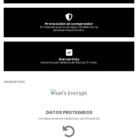
Protección al comprador
En caso de que surja algún problema, te
devolvemos el dinero.
Garantías
Garantía por defecto de fábrica (1 mes).
GARANTÍAS
DATOS PROTEGIDOS
Transacciones blindadas con certificado SSL.