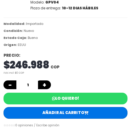
Modelo:
GPV04
Plazo de entrega:
10-12 DIAS HÁBILES
Modalidad:
Importado
Condición:
Nuevo
Estado Caja:
Bueno
Origen:
EEUU
PRECIO:
$246.988
COP
IVA incl: $0 COP
−
+
LO QUIERO!
AÑADIR AL CARRITO
☆☆☆☆☆
0 opiniones / Escribe opinión