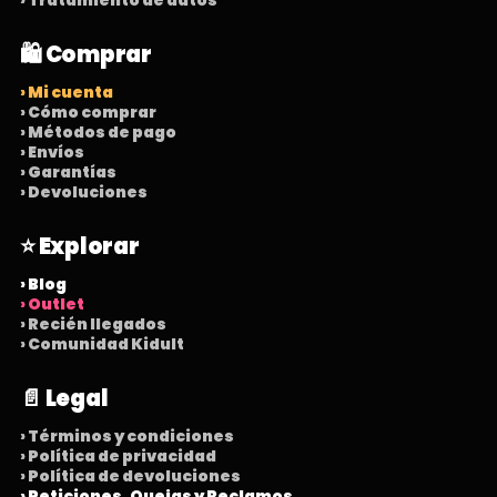
› Tratamiento de datos
🛍️ Comprar
› Mi cuenta
› Cómo comprar
› Métodos de pago
› Envíos
› Garantías
› Devoluciones
⭐ Explorar
› Blog
› Outlet
› Recién llegados
› Comunidad Kidult
📄 Legal
› Términos y condiciones
› Política de privacidad
› Política de devoluciones
› Peticiones, Quejas y Reclamos