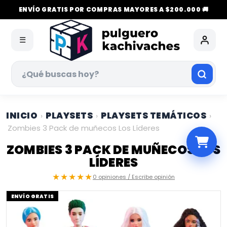
ENVÍO GRATIS POR COMPRAS MAYORES A $200.000 🚚
☰
INICIO
PLAYSETS
PLAYSETS TEMÁTICOS
›
›
›
Zombies 3 Pack de muñecos Los Líderes
ZOMBIES 3 PACK DE MUÑECOS LOS
LÍDERES
★★★★★
0 opiniones / Escribe opinión
ENVÍO GRATIS