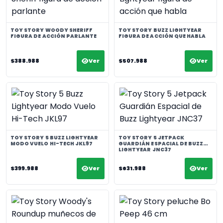
TOY STORY WOODY SHERIFF
TOY STORY BUZZ LIGHTYEAR
FIGURA DE ACCIÓN PARLANTE
FIGURA DE ACCIÓN QUE HABLA
$388.988
Ver
$507.988
Ver
TOY STORY 5 BUZZ LIGHTYEAR
TOY STORY 5 JETPACK
MODO VUELO HI-TECH JKL97
GUARDIÁN ESPACIAL DE BUZZ
LIGHTYEAR JNC37
$399.988
Ver
$631.988
Ver