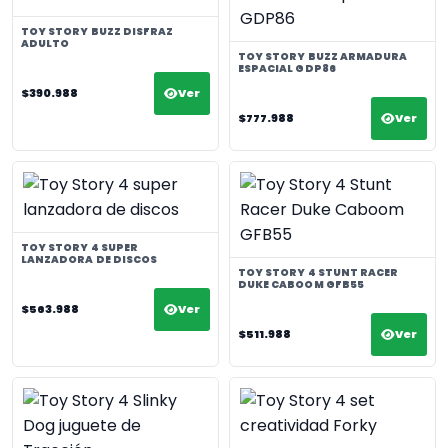
TOY STORY BUZZ DISFRAZ
ADULTO
TOY STORY BUZZ ARMADURA
ESPACIAL GDP86
$390.988
Ver
$777.988
Ver
TOY STORY 4 SUPER
LANZADORA DE DISCOS
TOY STORY 4 STUNT RACER
DUKE CABOOM GFB55
$563.988
Ver
$511.988
Ver