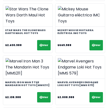
STAR WARS THE CLONE WARS
MICKEY MOUSE GUITARRA
DARTH MAUL HOT TOYS
ELÉCTRICA IMC TOYS
$2.630.988
Ver
$569.988
Ver
MARVEL IRON MAN 3 THE
MARVEL AVENGERS ENDGAME
MANDARIN HOT TOYS [MMS211]
LOKI HOT TOYS [MMS 579]
$2.138.988
Ver
$2.008.988
Ver