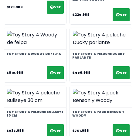
$129.988
Ver
$226.988
Ver
TOY STORY 4 WOODY DE FELPA
TOY STORY 4 PELUCHE DUCKY
PARLANTE
$816.988
Ver
$460.988
Ver
TOY STORY 4 PELUCHE BULLSEYE
TOY STORY 4 PACK BENSON Y
30 CM
WOODY
$635.988
Ver
$751.988
Ver