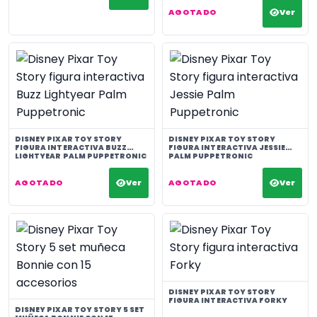
AGOTADO
Ver
DISNEY PIXAR TOY STORY
DISNEY PIXAR TOY STORY
FIGURA INTERACTIVA BUZZ
FIGURA INTERACTIVA JESSIE
LIGHTYEAR PALM PUPPETRONIC
PALM PUPPETRONIC
AGOTADO
Ver
AGOTADO
Ver
DISNEY PIXAR TOY STORY
FIGURA INTERACTIVA FORKY
DISNEY PIXAR TOY STORY 5 SET