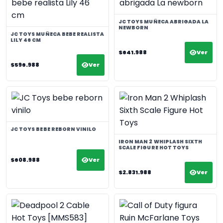
JC TOYS MUÑECA ABRIGADA LA
NEWBORN
JC TOYS MUÑECA BEBE REALISTA
LILY 46 CM
$641.988
Ver
$596.988
Ver
JC TOYS BEBE REBORN VINILO
IRON MAN 2 WHIPLASH SIXTH
SCALE FIGURE HOT TOYS
$608.988
Ver
$2.831.988
Ver