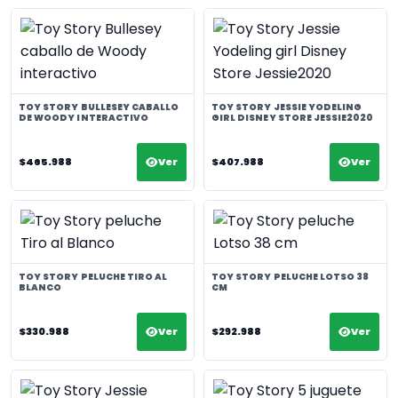
TOY STORY BULLESEY CABALLO
TOY STORY JESSIE YODELING
DE WOODY INTERACTIVO
GIRL DISNEY STORE JESSIE2020
$465.988
Ver
$407.988
Ver
TOY STORY PELUCHE TIRO AL
TOY STORY PELUCHE LOTSO 38
BLANCO
CM
$330.988
Ver
$292.988
Ver