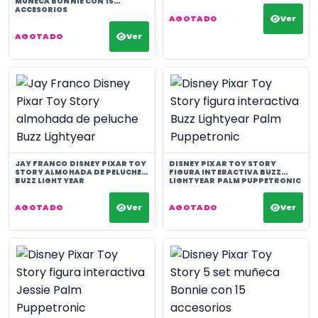
MUÑECA BONNIE CON 15
ACCESORIOS
AGOTADO
Ver
AGOTADO
Ver
JAY FRANCO DISNEY PIXAR TOY
DISNEY PIXAR TOY STORY
STORY ALMOHADA DE PELUCHE
FIGURA INTERACTIVA BUZZ
BUZZ LIGHTYEAR
LIGHTYEAR PALM PUPPETRONIC
AGOTADO
Ver
AGOTADO
Ver