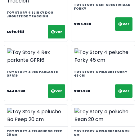
TOY STORY 4 SET CREATIVIDAD
FORKY
TOY STORY 4 SLINKY DOG
JUGUETE DE TRACCIÓN
$155.988
Ver
$596.988
Ver
TOY STORY 4 REX PARLANTE
TOY STORY 4 PELUCHE FORKY
GFR16
45 CM
$440.988
Ver
$181.988
Ver
TOY STORY 4 PELUCHE BO PEEP
TOY STORY 4 PELUCHE BEAN 20
20 CM
CM