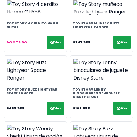
TOY STORY 4 CERDITO HAMM
TOY STORY MUÑECO BUZZ
GHY68
LIGHTYEAR RANGER
AGOTADO
Ver
$343.988
Ver
TOY STORY BUZZ LIGHTYEAR
TOY STORY LENNY
SPACE RANGER
BINOCULARES DE JUGUETE
DISNEY STORE
$459.988
Ver
$168.988
Ver