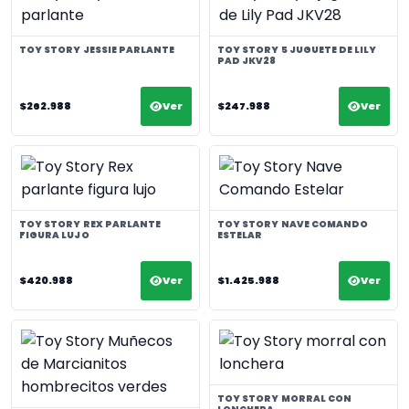
TOY STORY JESSIE PARLANTE
TOY STORY 5 JUGUETE DE LILY
PAD JKV28
$262.988
Ver
$247.988
Ver
TOY STORY REX PARLANTE
TOY STORY NAVE COMANDO
FIGURA LUJO
ESTELAR
$420.988
Ver
$1.425.988
Ver
TOY STORY MORRAL CON