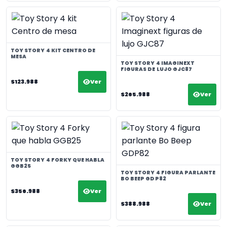
TOY STORY 4 KIT CENTRO DE
MESA
TOY STORY 4 IMAGINEXT
FIGURAS DE LUJO GJC87
$123.988
Ver
$265.988
Ver
TOY STORY 4 FORKY QUE HABLA
GGB25
TOY STORY 4 FIGURA PARLANTE
BO BEEP GDP82
$356.988
Ver
$388.988
Ver