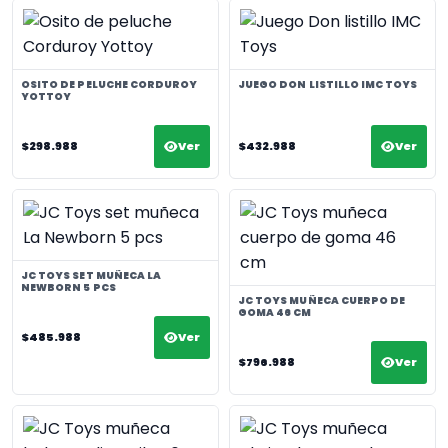
OSITO DE PELUCHE CORDUROY
JUEGO DON LISTILLO IMC TOYS
YOTTOY
$298.988
Ver
$432.988
Ver
JC TOYS SET MUÑECA LA
NEWBORN 5 PCS
JC TOYS MUÑECA CUERPO DE
GOMA 46 CM
$485.988
Ver
$796.988
Ver