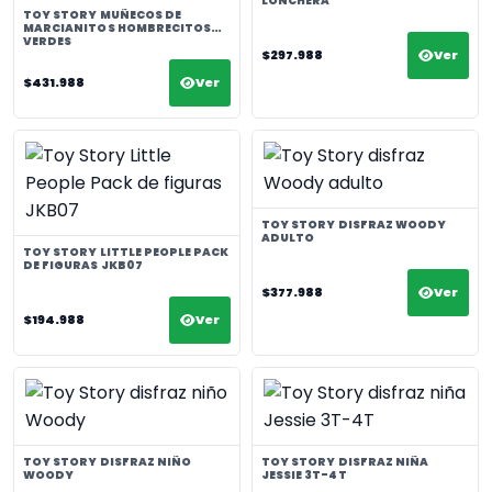
LONCHERA
TOY STORY MUÑECOS DE
MARCIANITOS HOMBRECITOS
VERDES
$297.988
Ver
$431.988
Ver
TOY STORY DISFRAZ WOODY
ADULTO
TOY STORY LITTLE PEOPLE PACK
DE FIGURAS JKB07
$377.988
Ver
$194.988
Ver
TOY STORY DISFRAZ NIÑO
TOY STORY DISFRAZ NIÑA
WOODY
JESSIE 3T-4T