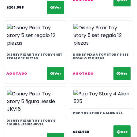
$207.988
Ver
DISNEY PIXAR TOY STORY 5 SET
DISNEY PIXAR TOY STORY 5 SET
REGALO 12 PIEZAS
REGALO 12 PIEZAS
AGOTADO
Ver
AGOTADO
Ver
POP TOY STORY 4 ALIEN 525
DISNEY PIXAR TOY STORY 5
FIGURA JESSIE JKV16
$213.988
Ver